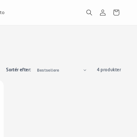
Log
to
Indkøbskurv
ind
Sortér efter:
4 produkter