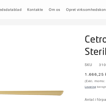
edsdatablad
Kontakte
Om os
Opret virksomhedskon
Cetr
Steri
SKU
310
Normalpr
1.666,25 
(Exkl. moms: 
Levering
beregn
Antal i förp