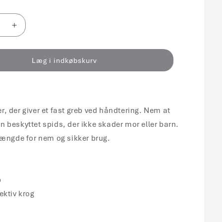
r
Øg
antallet
for
ok
Cetrohook
Læg i indkøbskurv
ptur
Hymenruptur
Steril
/
100
, der giver et fast greb ved håndtering. Nem at
 beskyttet spids, der ikke skader mor eller barn.
længde for nem og sikker brug.
p
ektiv krog