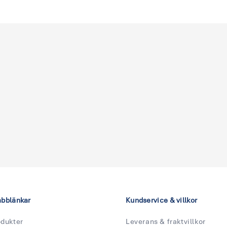
abblänkar
Kundservice & villkor
odukter
Leverans & fraktvillkor