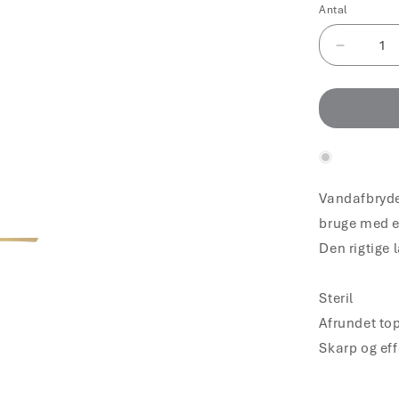
Antal
Reduce
antallet
for
Cetroho
Hymenru
Steril
/
100
Vandafbryder
bruge med en
Den rigtige 
Steril
Afrundet to
Skarp og eff