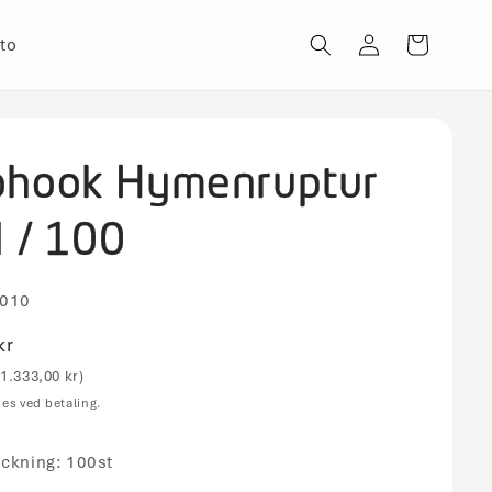
Log
to
Indkøbskurv
ind
ohook Hymenruptur
l / 100
010
is
kr
1.333,00 kr)
es ved betaling.
ackning: 100st