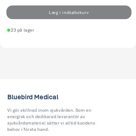
for
for
Skin
Skin
Læg i indkøbskurv
Punch
Punch
Sovereign
Sovereign
23 på lager
engangs
engangs
steril
steril
2,0
2,0
mm
mm
/
/
10
10
Bluebird Medical
Vi gör skillnad inom sjukvården. Som en
energisk och dedikerad leverantör av
sjukvårdsmaterial sätter vi alltid kundens
behov i första hand.