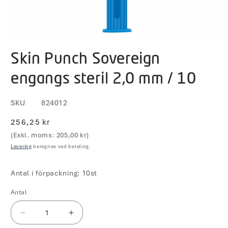
Åbn
mediet
Skin Punch Sovereign
1
i
modus
engangs steril 2,0 mm / 10
SKU
824012
Normalpris
256,25 kr
(Exkl. moms: 205,00 kr)
Levering
beregnes ved betaling.
Antal i förpackning: 10st
Antal
Reducer
Øg
antallet
antallet