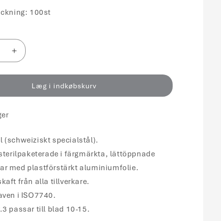
ackning: 100st
r
Øg
antallet
for
d
Knivblad
Læg i indkøbskurv
Kiato
s
Engangs
ger
tål
Kulstofstål
Sterilt
Nr.
 (schweiziskt specialstål).
21
 sterilpaketerade i färgmärkta, lättöppnade
/
ar med plastförstärkt aluminiumfolie.
100
kaft från alla tillverkare.
raven i ISO7740.
.3 passar till blad 10-15.