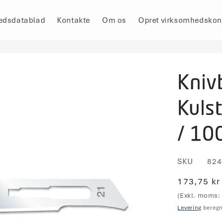
edsdatablad
Kontakte
Om os
Opret virksomhedskon
Kniv
Kulst
/ 10
SKU
824
Normalpr
173,75 kr
(Exkl. moms: 
Levering
beregn