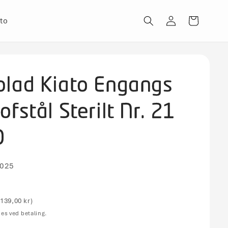
Log
to
Indkøbskurv
ind
blad Kiato Engangs
ofstål Sterilt Nr. 21
0
025
is
139,00 kr)
es ved betaling.