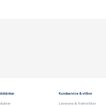
abblänkar
Kundservice & villkor
odukter
Leverans & fraktvillkor