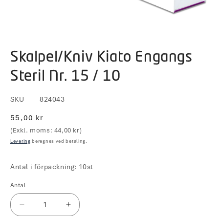
Åbn
mediet
Skalpel/Kniv Kiato Engangs
1
i
modus
Steril Nr. 15 / 10
SKU
824043
Normalpris
55,00 kr
(Exkl. moms: 44,00 kr)
Levering
beregnes ved betaling.
Antal i förpackning: 10st
Antal
Reducer
Øg
antallet
antallet