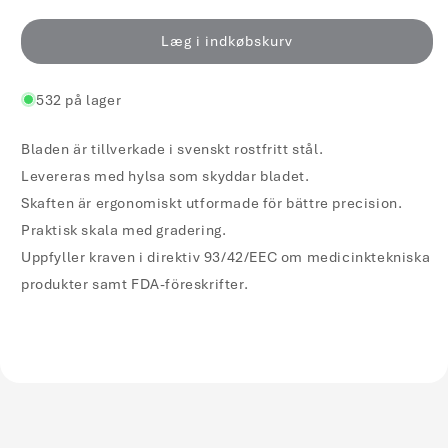
for
for
Skalpel/Kniv
Skalpel/Kniv
Læg i indkøbskurv
Kiato
Kiato
Engangs
Engangs
532 på lager
Steril
Steril
Nr.
Nr.
15
15
Bladen är tillverkade i svenskt rostfritt stål.
/
/
Levereras med hylsa som skyddar bladet.
10
10
Skaften är ergonomiskt utformade för bättre precision.
Praktisk skala med gradering.
Uppfyller kraven i direktiv 93/42/EEC om medicinktekniska
produkter samt FDA-föreskrifter.